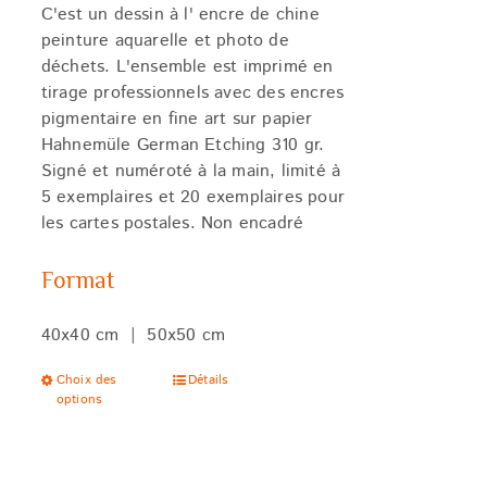
75,00 €
C'est un dessin à l' encre de chine
peinture aquarelle et photo de
déchets. L'ensemble est imprimé en
tirage professionnels avec des encres
pigmentaire en fine art sur papier
Hahnemüle German Etching 310 gr.
Signé et numéroté à la main, limité à
5 exemplaires et 20 exemplaires pour
les cartes postales. Non encadré
Format
40x40 cm | 50x50 cm
Ce
Choix des
Détails
options
produit
a
plusieurs
variations.