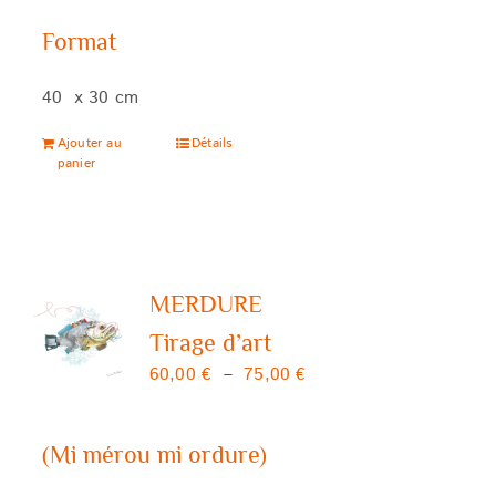
Format
40 x 30 cm
Ajouter au
Détails
panier
MERDURE
Tirage d’art
Plage
60,00
€
–
75,00
€
de
prix :
(Mi mérou mi ordure)
60,00 €
à