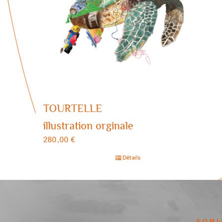
TOURTELLE
illustration orginale
280,00
€
Détails
SONI