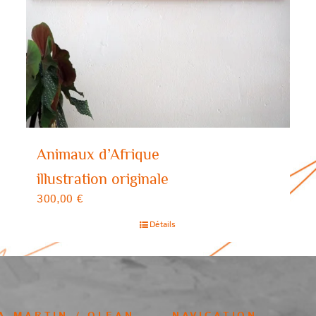
Animaux d’Afrique
illustration originale
300,00
€
Détails
A MARTIN / OLEAN
NAVIGATION